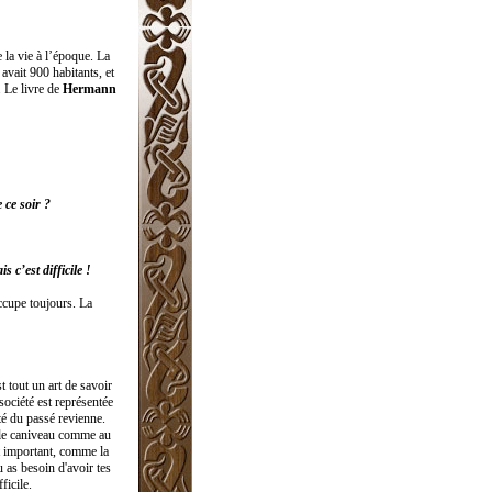
 la vie à l’époque. La
avait 900 habitants, et
. Le livre de
Hermann
 ce soir ?
 c’est difficile !
occupe toujours. La
t tout un art de savoir
 société est représentée
té du passé revienne.
 le caniveau comme au
it important, comme la
 as besoin d'avoir tes
ficile.