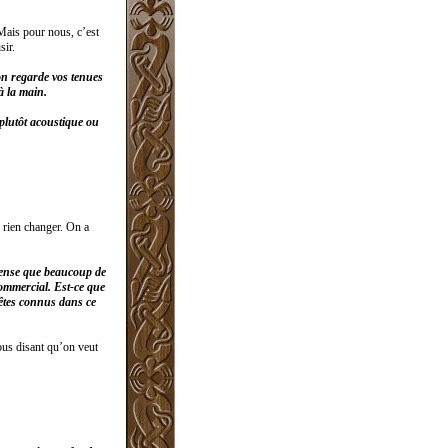
 Mais pour nous, c’est
sir.
on regarde vos tenues
à la main.
 plutôt acoustique ou
 rien changer. On a
 pense que beaucoup de
commercial. Est-ce que
 êtes connus dans ce
us disant qu’on veut