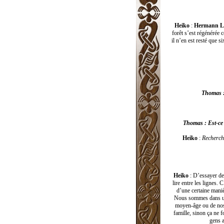
Heiko
:
Hermann L
forêt s’est régénérée 
il n’en est resté que s
Thomas : 
Thomas : Est-ce q
Heiko
:
Recherche
Heiko
: D’essayer de 
lire entre les lignes. 
d’une certaine maniè
Nous sommes dans une
moyen-âge ou de nos 
famille, sinon ça ne 
gens a