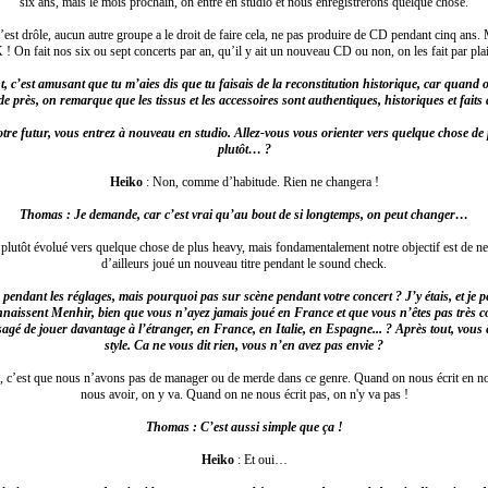
six ans, mais le mois prochain, on entre en studio et nous enregistrerons quelque chose.
’est drôle, aucun autre groupe a le droit de faire cela, ne pas produire de CD pendant cinq ans.
! On fait nos six ou sept concerts par an, qu’il y ait un nouveau CD ou non, on les fait par plai
 c’est amusant que tu m’aies dis que tu faisais de la reconstitution historique, car quand 
de près, on remarque que les tissus et les accessoires sont authentiques, historiques et faits 
tre futur, vous entrez à nouveau en studio. Allez-vous vous orienter vers quelque chose de
plutôt… ?
Heiko
: Non, comme d’habitude. Rien ne changera !
Thomas : Je demande, car c’est vrai qu’au bout de si longtemps, on peut changer…
plutôt évolué vers quelque chose de plus heavy, mais fondamentalement notre objectif est de ne
d’ailleurs joué un nouveau titre pendant le sound check.
 pendant les réglages, mais pourquoi pas sur scène pendant votre concert ? J’y étais, et je
nnaissent Menhir, bien que vous n’ayez jamais joué en France et que vous n’êtes pas très 
sagé de jouer davantage à l’étranger, en France, en Italie, en Espagne... ? Après tout, vous
style. Ca ne vous dit rien, vous n’en avez pas envie ?
, c’est que nous n’avons pas de manager ou de merde dans ce genre. Quand on nous écrit en no
nous avoir, on y va. Quand on ne nous écrit pas, on n'y va pas !
Thomas : C’est aussi simple que ça !
Heiko
: Et oui…