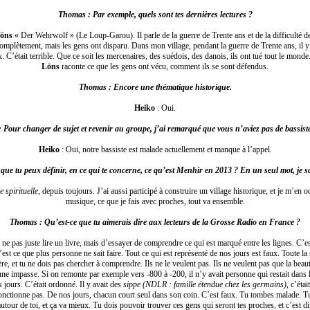
Thomas : Par exemple, quels sont tes dernières lectures ?
öns
« Der Wehrwolf » (Le Loup-Garou). Il parle de la guerre de Trente ans et de la difficulté de
complètement, mais les gens ont disparu. Dans mon village, pendant la guerre de Trente ans, il y 
ix. C’était terrible. Que ce soit les mercenaires, des suédois, des danois, ils ont tué tout le monde
Löns
raconte ce que les gens ont vécu, comment ils se sont défendus.
Thomas : Encore une thématique historique.
Heiko
: Oui.
Pour changer de sujet et revenir au groupe, j’ai remarqué que vous n’aviez pas de bassiste
Heiko
: Oui, notre bassiste est malade actuellement et manque à l’appel.
ue tu peux définir, en ce qui te concerne, ce qu’est Menhir en 2013 ? En un seul mot, je sais
 spirituelle
, depuis toujours. J’ai aussi participé à construire un village historique, et je m’en 
musique, ce que je fais avec proches, tout va ensemble.
Thomas : Qu’est-ce que tu aimerais dire aux lecteurs de la Grosse Radio en France ?
ne pas juste lire un livre, mais d’essayer de comprendre ce qui est marqué entre les lignes. C’es
C’est ce que plus personne ne sait faire. Tout ce qui est représenté de nos jours est faux. Toute la
re, et tu ne dois pas chercher à comprendre. Ils ne le veulent pas. Ils ne veulent pas que la beau
 impasse. Si on remonte par exemple vers -800 à -200, il n’y avait personne qui restait dans
jours. C’était ordonné. Il y avait des
sippe
(NDLR : famille étendue chez les germains)
, c’éta
fonctionne pas. De nos jours, chacun court seul dans son coin. C’est faux. Tu tombes malade. Tu
utour de toi, et ça va mieux. Tu dois pouvoir trouver ces gens qui seront tes proches, et c’est dif