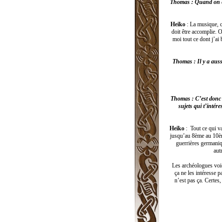
Thomas : Quand on éc
Heiko
: La musique, ce
doit être accomplie. 
moi tout ce dont j’ai
Thomas : Il y a aussi
Thomas : C’est donc u
sujets qui t’inté
Heiko
: Tout ce qui v
jusqu’au 8ème au 10ème
guerrières germaniqu
aut
Les archéologues voie
ça ne les intéresse p
n’est pas ça. Certes,