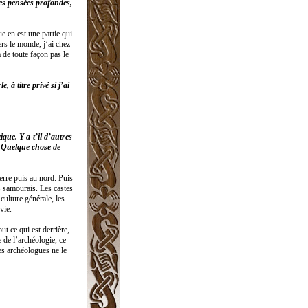
es pensées profondes,
ue en est une partie qui
rs le monde, j’ai chez
 de toute façon pas le
 à titre privé si j’ai
que. Y-a-t’il d’autres
? Quelque chose de
erre puis au nord. Puis
s samourais. Les castes
culture générale, les
vie.
t ce qui est derrière,
e de l’archéologie, ce
Les archéologues ne le