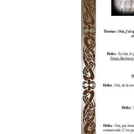
Thomas : Oui, j’ai a
e
Heiko
: En fait, le
Temps Barbares
Th
Heiko
: Oui, de la re
Heiko
: 
Heiko
: Oui, pas beau
commerciale. C’est pou