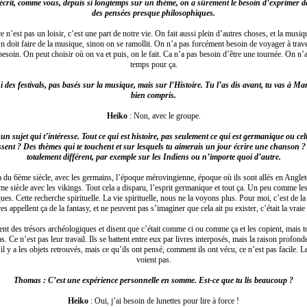
rit, comme vous, depuis si longtemps sur un thème, on a sûrement le besoin d’exprimer d
des pensées presque philosophiques.
 n’est pas un loisir, c’est une part de notre vie. On fait aussi plein d’autres choses, et la musiq
On doit faire de la musique, sinon on se ramollit. On n’a pas forcément besoin de voyager à trave
 besoin. On peut choisir où on va et puis, on le fait. Ca n’a pas besoin d’être une tournée. On n’a
temps pour ça.
 des festivals, pas basés sur la musique, mais sur l’Histoire. Tu l’as dis avant, tu vas à Marle,
bien compris.
Heiko
: Non, avec le groupe.
n sujet qui t’intéresse. Tout ce qui est histoire, pas seulement ce qui est germanique ou celti
ressent ? Des thèmes qui te touchent et sur lesquels tu aimerais un jour écrire une chanson 
totalement différent, par exemple sur les Indiens ou n’importe quoi d’autre.
a du 6ème siècle, avec les germains, l’époque mérovingienne, époque où ils sont allés en Anglet
 siècle avec les vikings. Tout cela a disparu, l’esprit germanique et tout ça. Un peu comme le
es. Cette recherche spirituelle. La vie spirituelle, nous ne la voyons plus. Pour moi, c’est de la 
res appellent ça de la fantasy, et ne peuvent pas s’imaginer que cela ait pu exister, c’était la vraie 
nt des trésors archéologiques et disent que c’était comme ci ou comme ça et les copient, mais tou
as. Ce n’est pas leur travail. Ils se battent entre eux par livres interposés, mais la raison profond
 il y a les objets retrouvés, mais ce qu’ils ont pensé, comment ils ont vécu, ce n’est pas facile. 
voient pas.
Thomas : C’est une expérience personnelle en somme. Est-ce que tu lis beaucoup ?
Heiko
: Oui, j’ai besoin de lunettes pour lire à force !