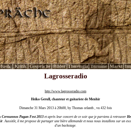
Musik
Kritik
Gespräche
Bilder
Thuringia
Termine
Markt
Im
Lagrosseradio
http://www.lagrosseradio.com
Heiko Gerull, chanteur et guitariste de Menhir
Dimanche 31 Mars 2013 à 20h00, by Thomas orlanth , vu 432 fois
du
Cernunnos Pagan Fest 2013
et après leur concert de ce soir que je parviens à retrouver
He
ir
. Aussitôt, il me propose de partager une bière allemande et nous nous installons sur un esca
d'un backstage.