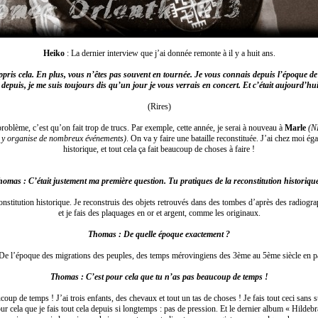
Heiko
: La dernier interview que j’ai donnée remonte à il y a huit ans.
ppris cela. En plus, vous n’êtes pas souvent en tournée. Je vous connais depuis l’époque de
t depuis, je me suis toujours dis qu’un jour je vous verrais en concert. Et c’était aujourd’hui
(Rires)
 problème, c’est qu’on fait trop de trucs. Par exemple, cette année, je serai à nouveau à
Marle
(N
y organise de nombreux événements)
. On va y faire une bataille reconstituée. J’ai chez moi ég
historique, et tout cela ça fait beaucoup de choses à faire !
omas : C’était justement ma première question. Tu pratiques de la reconstitution historiqu
constitution historique. Je reconstruis des objets retrouvés dans des tombes d’après des radiogra
et je fais des plaquages en or et argent, comme les originaux.
Thomas : De quelle époque exactement ?
De l’époque des migrations des peuples, des temps mérovingiens des 3ème au 5ème siècle en par
Thomas : C’est pour cela que tu n’as pas beaucoup de temps !
coup de temps ! J’ai trois enfants, des chevaux et tout un tas de choses ! Je fais tout ceci sans 
r cela que je fais tout cela depuis si longtemps : pas de pression. Et le dernier album « Hildebr