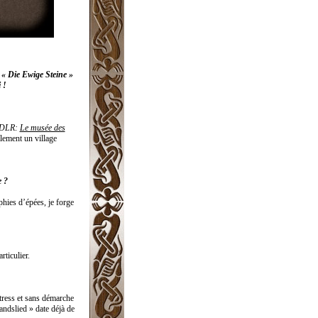
 « Die Ewige Steine »
 !
DLR:
Le musée des
alement un village
e ?
phies d’épées, je forge
ticulier.
stress et sans démarche
andslied » date déjà de