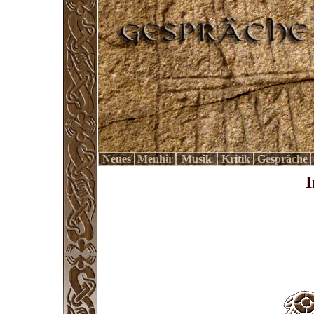
Neues
Menhir
Musik
Kritik
Gespräche
I